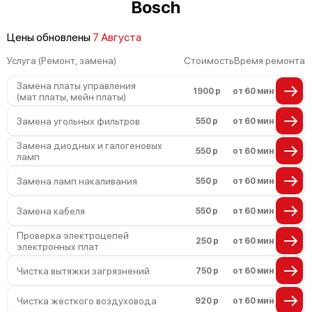
Bosch
Цены обновлены
7 Августа
Услуга (Ремонт, замена)
Стоимость
Время ремонта
Замена платы управления
1900 р
от 60 мин
(мат.платы, мейн платы)
Замена угольных фильтров
550 р
от 60 мин
Замена диодных и галогеновых
550 р
от 60 мин
ламп
Замена ламп накаливания
550 р
от 60 мин
Замена кабеля
550 р
от 60 мин
Проверка электроцепей
250 р
от 60 мин
электронных плат
Чистка вытяжки загрязнений
750 р
от 60 мин
Чистка жёсткого воздуховода
920 р
от 60 мин