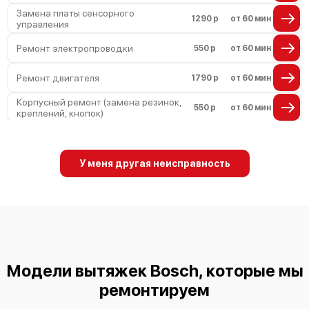
Замена платы сенсорного
1290 р
от 60 мин
управления
Ремонт электропроводки
550 р
от 60 мин
Ремонт двигателя
1790 р
от 60 мин
Корпусный ремонт (замена резинок,
550 р
от 60 мин
креплений, кнопок)
Ремонт платы управления
1990 р
от 60 мин
(восстановление)
У меня другая неисправность
Замена двигателя
1990 р
от 60 мин
Модели вытяжек Bosch, которые мы
ремонтируем