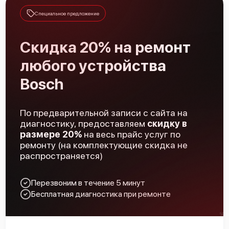
Специальное предложение
Скидка 20% на ремонт
любого устройства
Bosch Serie 8 SMI 88TS00 R
Bosch
По предварительной записи с сайта на
диагностику, предоставляем
скидку в
размере 20%
на весь прайс услуг по
Bosch Serie 6 SPS 58M12
ремонту (на комплектующие скидка не
распространяется)
Перезвоним в течение 5 минут
Бесплатная диагностика при ремонте
Bosch Serie 4 SPV 40E40