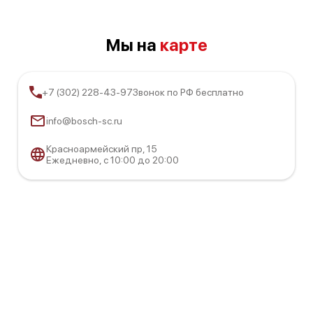
Bosch Serie 2 SMV 25CX00 R
Мы на
карте
+7 (302) 228-43-97
Звонок по РФ бесплатно
info@bosch-sc.ru
Bosch Serie 4 SPV45DX30R
Красноармейский пр, 15
Ежедневно, с 10:00 до 20:00
Bosch Serie 2 SPV 30E00