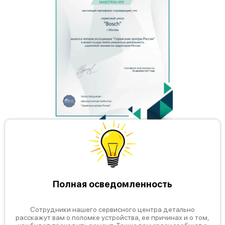
Bosch Serie 6 SPV66MX60R
Bosch Serie 6 SPV66MX10R
Полная осведомленность
Bosch Serie 6 SPV 69X10
Сотрудники нашего сервисного центра детально
расскажут вам о поломке устройства, ее причинах и о том,