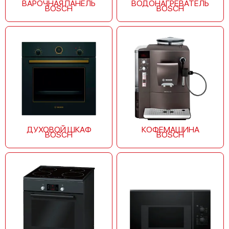
ВАРОЧНАЯ ПАНЕЛЬ
ВОДОНАГРЕВАТЕЛЬ
Замена нижнего уплотнителя
BOSCH
BOSCH
1000 р
от 60 мин
дверцы
Bosch Serie 2 SPV25FX70R
Замена заливного шланга с
1100 р
от 60 мин
системой Аквастоп
Замена заливного шланга
850 р
от 60 мин
Bosch SMV 43M30
ДУХОВОЙ ШКАФ
КОФЕМАШИНА
BOSCH
BOSCH
Bosch Serie 6 SCE 52M55