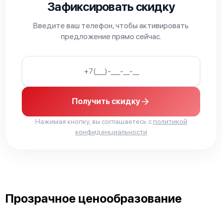
Зафиксировать скидку
Введите ваш телефон, чтобы активировать
предложение прямо сейчас.
Bosch Serie 4 SPI 50X95
Получить скидку
Нажимая кнопку, вы соглашаетесь с
политикой
конфиденциальности
Bosch Serie 2 SPV25DX50R
Прозрачное ценообразование
Bosch Serie 4 SMV 44GX00 R