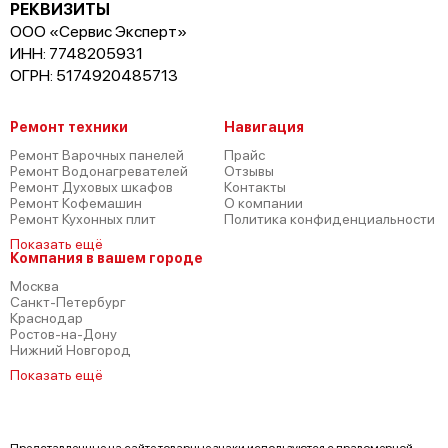
РЕКВИЗИТЫ
Bosch Serie 4 SMV 50E10
ООО «Сервис Эксперт»
ИНН: 7748205931
ОГРН: 5174920485713
Ремонт техники
Навигация
Ремонт Варочных панелей
Прайс
Bosch Serie 2 SMV 24AX00 R
Ремонт Водонагревателей
Отзывы
Ремонт Духовых шкафов
Контакты
Ремонт Кофемашин
О компании
Ремонт Кухонных плит
Политика конфиденциальности
Показать ещё
Компания в вашем городе
Москва
Санкт-Петербург
Bosch Serie 6 SKE 52M55
Краснодар
Ростов-на-Дону
Нижний Новгород
Показать ещё
Представленные на сайте товарные знаки используются с правомерной