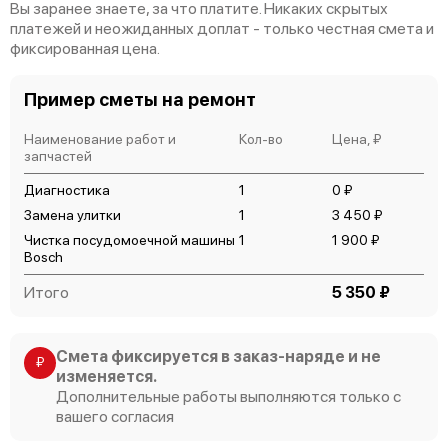
Вы заранее знаете, за что платите. Никаких скрытых
платежей и неожиданных доплат - только честная смета и
фиксированная цена.
Пример сметы на ремонт
Bosch Serie 4 SMV45IX01R
Наименование работ и
Кол-во
Цена, ₽
запчастей
Диагностика
1
0 ₽
Замена улитки
1
3 450 ₽
Чистка посудомоечной машины
1
1 900 ₽
Bosch
Bosch Serie 4 SKS 62E22
Итого
5 350 ₽
Смета фиксируется в заказ-наряде и не
₽
изменяется.
Дополнительные работы выполняются только с
Bosch Serie 2 SPS 40E32
вашего согласия