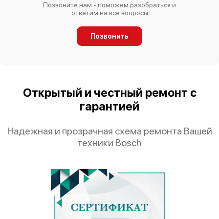
Позвоните нам - поможем разобраться и
ответим на все вопросы
Позвонить
Bosch SCE 53M25
Открытый и честный ремонт с
гарантией
Bosch Serie 4 SKS 62E88
Надежная и прозрачная схема ремонта Вашей
техники Bosch
Bosch SPS 50E88