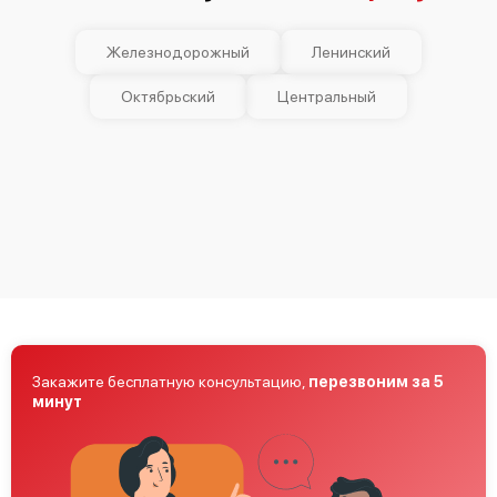
Железнодорожный
Ленинский
Bosch SPV 45DX00 R
Октябрьский
Центральный
Bosch Serie 4 SPV 40E30
Закажите бесплатную консультацию,
перезвоним за 5
Bosch Serie 6 SMV 65X00
минут