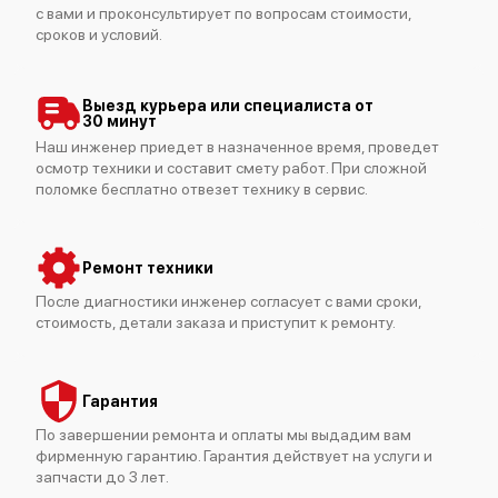
Bosch Serie 2 SPV25DX00R
с вами и проконсультирует по вопросам стоимости,
сроков и условий.
Выезд курьера или специалиста от
30 минут
Наш инженер приедет в назначенное время, проведет
осмотр техники и составит смету работ. При сложной
Bosch Serie 2 SMS24AW01R
поломке бесплатно отвезет технику в сервис.
Ремонт техники
После диагностики инженер согласует с вами сроки,
стоимость, детали заказа и приступит к ремонту.
Bosch Serie 6 SMS 40L08
Гарантия
По завершении ремонта и оплаты мы выдадим вам
фирменную гарантию. Гарантия действует на услуги и
запчасти до 3 лет.
Bosch Serie 6 SPS66TW11R