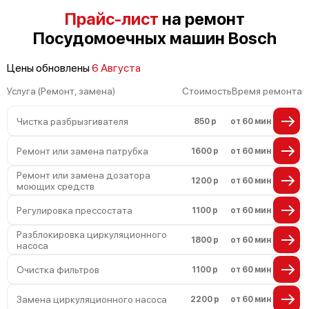
Проблемы с циркуляционным насосом
Прайс-лист
на ремонт
Посудомоечных машин Bosch
Цены обновлены
6 Августа
Услуга (Ремонт, замена)
Стоимость
Время ремонта
Чистка разбрызгивателя
850 р
от 60 мин
Ремонт или замена патрубка
1600 р
от 60 мин
Ремонт или замена дозатора
1200 р
от 60 мин
моющих средств
Регулировка прессостата
1100 р
от 60 мин
Разблокировка циркуляционного
1800 р
от 60 мин
насоса
Очистка фильтров
1100 р
от 60 мин
Замена циркуляционного насоса
2200 р
от 60 мин