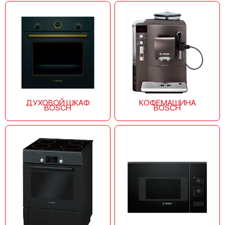
Bosch HSV594021T
ДУХОВОЙ ШКАФ
КОФЕМАШИНА
BOSCH
BOSCH
Bosch HSV52C021T
Bosch HSV524021T