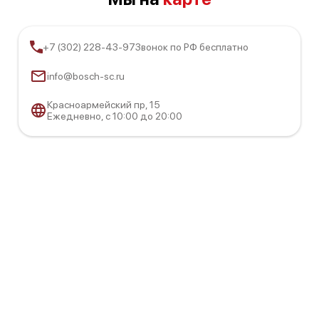
+7 (302) 228-43-97
Звонок по РФ бесплатно
info@bosch-sc.ru
Bosch HSE420123Q
Красноармейский пр, 15
Ежедневно, с 10:00 до 20:00
Bosch HSE420120
Bosch HSB738256M