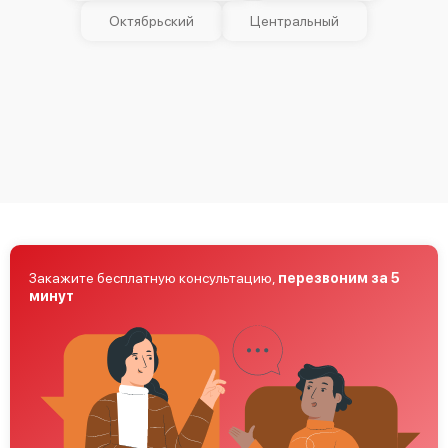
Bosch HSG142KEU
Октябрьский
Центральный
Bosch HSG122020E
Закажите бесплатную консультацию,
перезвоним за 5
Bosch HSF65K30N9
минут
Bosch HSF44K30N9