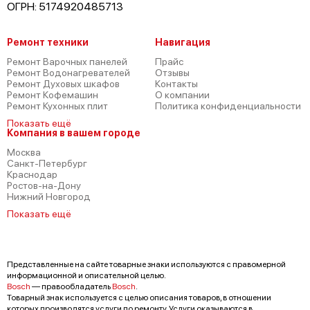
ОГРН: 5174920485713
Ремонт техники
Навигация
Ремонт Варочных панелей
Прайс
Ремонт Водонагревателей
Отзывы
Bosch HLN445025
Ремонт Духовых шкафов
Контакты
Ремонт Кофемашин
О компании
Ремонт Кухонных плит
Политика конфиденциальности
Показать ещё
Компания в вашем городе
Москва
Санкт-Петербург
Краснодар
Bosch HLN444250S
Ростов-на-Дону
Нижний Новгород
Показать ещё
Представленные на сайте товарные знаки используются с правомерной
информационной и описательной целью.
Bosch HLN444250R
Bosch
— правообладатель
Bosch
.
Товарный знак используется с целью описания товаров, в отношении
которых производятся услуги по ремонту. Услуги оказываются в