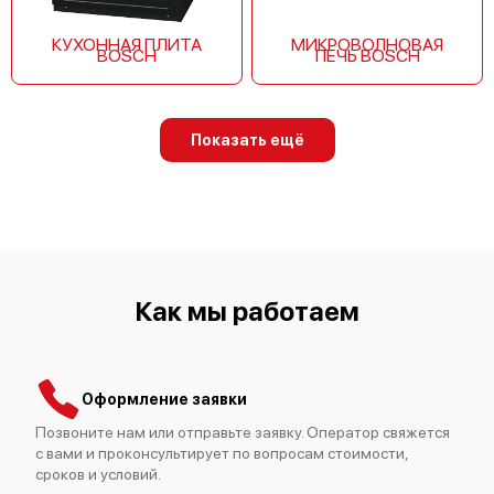
КУХОННАЯ ПЛИТА
МИКРОВОЛНОВАЯ
BOSCH
ПЕЧЬ BOSCH
Bosch HSV522120T
Показать ещё
Bosch HSV465AEU
Как мы работаем
Оформление заявки
Позвоните нам или отправьте заявку. Оператор свяжется
Bosch HSV442KEU
с вами и проконсультирует по вопросам стоимости,
сроков и условий.