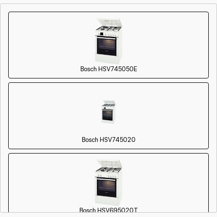
Замена чугунной конфорки
600 р
от 60 мин
Bosch HSV745050E
Bosch HSV745020
Bosch HSV695020T