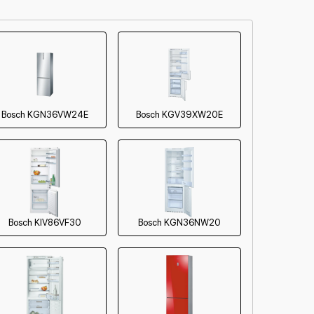
от 60 мин
от 60 мин
Bosch KGN36VW24E
Bosch KGV39XW20E
Bosch KIV86VF30
Bosch KGN36NW20