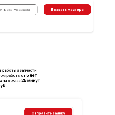
ить статус заказа
Вызвать мастера
е работы и запчасти
том работы от
5 лет
а на дом за
25 минут
уб.
Отправить заявку