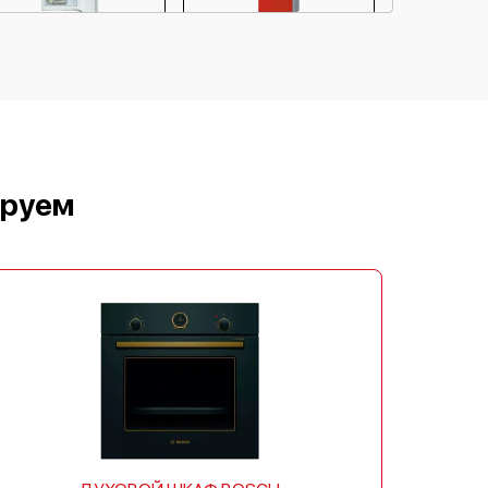
Bosch KIF25A65
Bosch KGN36SR31
Bosch KGN36SM30
Bosch KGN36VW31
ируем
Bosch KGN39XW30
Bosch KGV 36VW21R