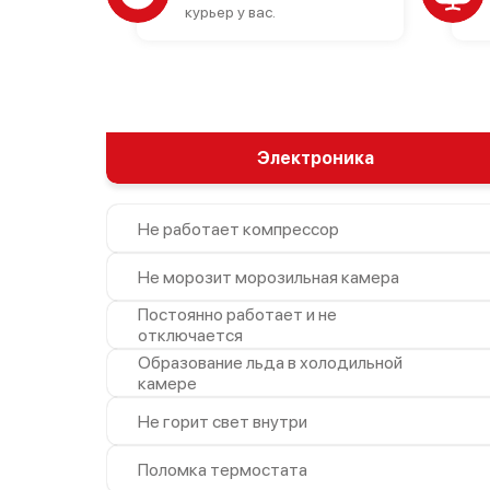
курьер у вас.
Электроника
Не работает компрессор
Не морозит морозильная камера
Постоянно работает и не
отключается
Образование льда в холодильной
камере
Не горит свет внутри
Поломка термостата