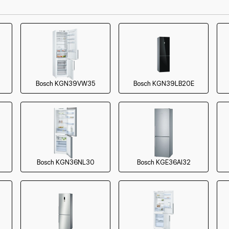
550 р
500 р
Bosch KGN39VW35
Bosch KGN39LB20E
Bosch KGN36NL30
Bosch KGE36AI32