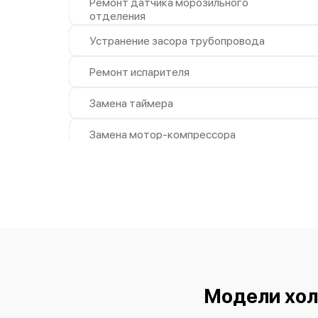
Ремонт датчика морозильного
отделения
Устранение засора трубопровода
Ремонт испарителя
Замена таймера
Замена мотор-компрессора
Замена дефростера
Замена термостата
Ремонт/замена датчика
температуры
Замена платы управления
(мат.платы, мейн платы)
Замена нагревателя испарителя
Модели хол