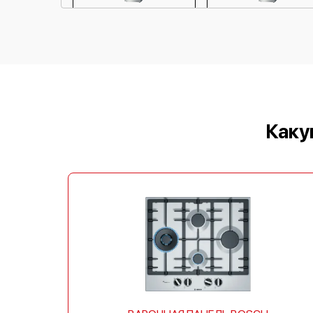
Bosch KGN36AI22
Bosch KGN36XL32
Bosch KGN36SB31
Bosch KGN36VL21
Каку
Bosch KGN39VL21
Bosch KIS87AD30