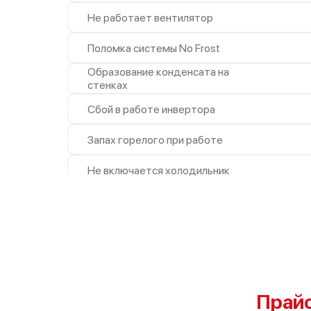
Не работает вентилятор
Поломка системы No Frost
Образование конденсата на
стенках
Сбой в работе инвертора
Запах горелого при работе
Не включается холодильник
Проблемы с системой
автоматической разморозки
Прай